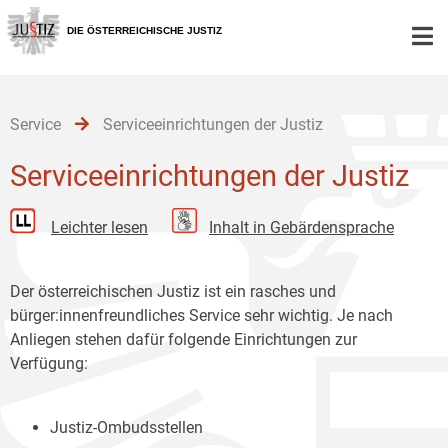
Zur
Zum
Zum
Hauptnavigation
Inhalt
Untermenü
DIE ÖSTERREICHISCHE JUSTIZ
[1]
[2]
[3]
Service
Serviceeinrichtungen der Justiz
Serviceeinrichtungen der Justiz
Leichter lesen
Inhalt in Gebärdensprache
Der österreichischen Justiz ist ein rasches und
bürger:innenfreundliches Service sehr wichtig. Je nach
Anliegen stehen dafür folgende Einrichtungen zur
Verfügung:
Justiz-Ombudsstellen