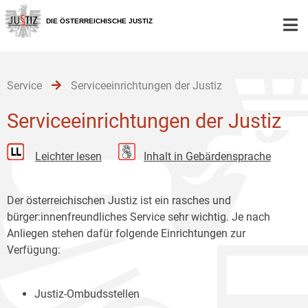
Zur
Zum
Zum
Hauptnavigation
Inhalt
Untermenü
DIE ÖSTERREICHISCHE JUSTIZ
[1]
[2]
[3]
Service
Serviceeinrichtungen der Justiz
Serviceeinrichtungen der Justiz
Leichter lesen
Inhalt in Gebärdensprache
Der österreichischen Justiz ist ein rasches und
bürger:innenfreundliches Service sehr wichtig. Je nach
Anliegen stehen dafür folgende Einrichtungen zur
Verfügung:
Justiz-Ombudsstellen