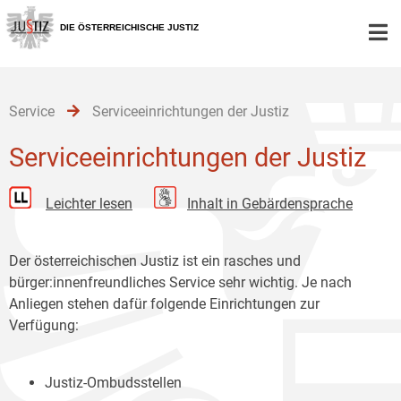
Zur
Zum
Zum
Hauptnavigation
Inhalt
Untermenü
DIE ÖSTERREICHISCHE JUSTIZ
[1]
[2]
[3]
Service
Serviceeinrichtungen der Justiz
Serviceeinrichtungen der Justiz
Leichter lesen
Inhalt in Gebärdensprache
Der österreichischen Justiz ist ein rasches und
bürger:innenfreundliches Service sehr wichtig. Je nach
Anliegen stehen dafür folgende Einrichtungen zur
Verfügung:
Justiz-Ombudsstellen