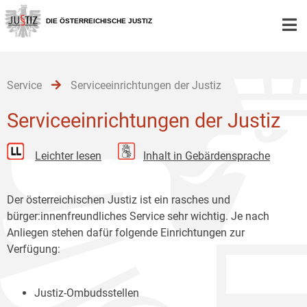
Zur
Zum
Zum
Hauptnavigation
Inhalt
Untermenü
DIE ÖSTERREICHISCHE JUSTIZ
[1]
[2]
[3]
Service
Serviceeinrichtungen der Justiz
Serviceeinrichtungen der Justiz
Leichter lesen
Inhalt in Gebärdensprache
Der österreichischen Justiz ist ein rasches und
bürger:innenfreundliches Service sehr wichtig. Je nach
Anliegen stehen dafür folgende Einrichtungen zur
Verfügung:
Justiz-Ombudsstellen