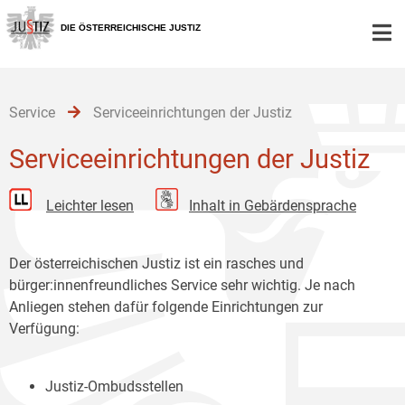
Zur
Zum
Zum
Hauptnavigation
Inhalt
Untermenü
DIE ÖSTERREICHISCHE JUSTIZ
[1]
[2]
[3]
Service
Serviceeinrichtungen der Justiz
Serviceeinrichtungen der Justiz
Leichter lesen
Inhalt in Gebärdensprache
Der österreichischen Justiz ist ein rasches und
bürger:innenfreundliches Service sehr wichtig. Je nach
Anliegen stehen dafür folgende Einrichtungen zur
Verfügung:
Justiz-Ombudsstellen