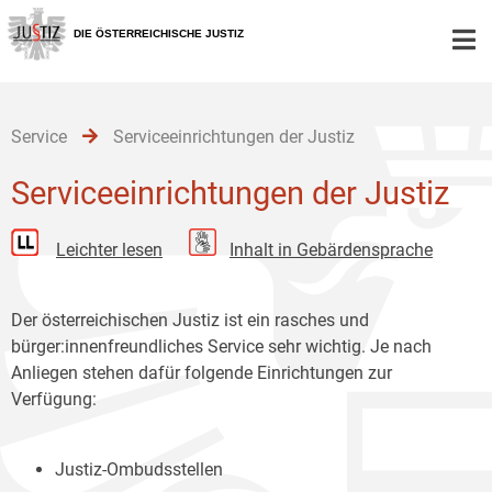
Zur
Zum
Zum
Hauptnavigation
Inhalt
Untermenü
DIE ÖSTERREICHISCHE JUSTIZ
[1]
[2]
[3]
Service
Serviceeinrichtungen der Justiz
Serviceeinrichtungen der Justiz
Leichter lesen
Inhalt in Gebärdensprache
Der österreichischen Justiz ist ein rasches und
bürger:innenfreundliches Service sehr wichtig. Je nach
Anliegen stehen dafür folgende Einrichtungen zur
Verfügung:
Justiz-Ombudsstellen