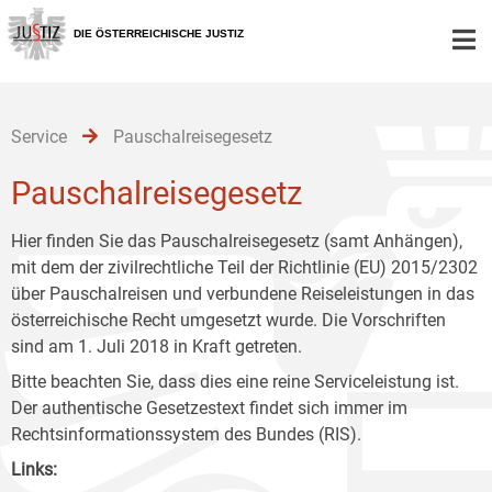
Zur
Zum
Zum
Hauptnavigation
Inhalt
Untermenü
DIE ÖSTERREICHISCHE JUSTIZ
[1]
[2]
[3]
Service
Pauschalreisegesetz
Pauschalreisegesetz
Hier finden Sie das Pauschalreisegesetz (samt Anhängen),
mit dem der zivilrechtliche Teil der Richtlinie (EU) 2015/2302
über Pauschalreisen und verbundene Reiseleistungen in das
österreichische Recht umgesetzt wurde. Die Vorschriften
sind am 1. Juli 2018 in Kraft getreten.
Bitte beachten Sie, dass dies eine reine Serviceleistung ist.
Der authentische Gesetzestext findet sich immer im
Rechtsinformationssystem des Bundes (RIS).
Links: