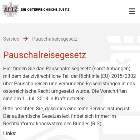
Zur
Zum
Zum
Hauptnavigation
Inhalt
Untermenü
DIE ÖSTERREICHISCHE JUSTIZ
[1]
[2]
[3]
Service
Pauschalreisegesetz
Pauschalreisegesetz
Hier finden Sie das Pauschalreisegesetz (samt Anhängen),
mit dem der zivilrechtliche Teil der Richtlinie (EU) 2015/2302
über Pauschalreisen und verbundene Reiseleistungen in das
österreichische Recht umgesetzt wurde. Die Vorschriften
sind am 1. Juli 2018 in Kraft getreten.
Bitte beachten Sie, dass dies eine reine Serviceleistung ist.
Der authentische Gesetzestext findet sich immer im
Rechtsinformationssystem des Bundes (RIS).
Links: