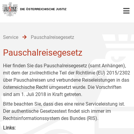
Zur
Zum
Zum
Hauptnavigation
Inhalt
Untermenü
DIE ÖSTERREICHISCHE JUSTIZ
[1]
[2]
[3]
Service
Pauschalreisegesetz
Pauschalreisegesetz
Hier finden Sie das Pauschalreisegesetz (samt Anhängen),
mit dem der zivilrechtliche Teil der Richtlinie (EU) 2015/2302
über Pauschalreisen und verbundene Reiseleistungen in das
österreichische Recht umgesetzt wurde. Die Vorschriften
sind am 1. Juli 2018 in Kraft getreten.
Bitte beachten Sie, dass dies eine reine Serviceleistung ist.
Der authentische Gesetzestext findet sich immer im
Rechtsinformationssystem des Bundes (RIS).
Links: