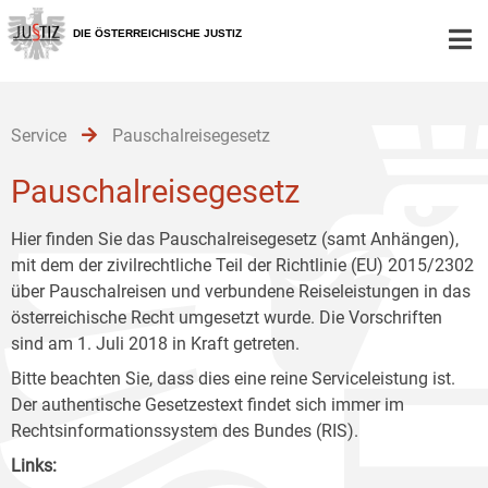
Zur
Zum
Zum
Hauptnavigation
Inhalt
Untermenü
DIE ÖSTERREICHISCHE JUSTIZ
[1]
[2]
[3]
Service
Pauschalreisegesetz
Pauschalreisegesetz
Hier finden Sie das Pauschalreisegesetz (samt Anhängen),
mit dem der zivilrechtliche Teil der Richtlinie (EU) 2015/2302
über Pauschalreisen und verbundene Reiseleistungen in das
österreichische Recht umgesetzt wurde. Die Vorschriften
sind am 1. Juli 2018 in Kraft getreten.
Bitte beachten Sie, dass dies eine reine Serviceleistung ist.
Der authentische Gesetzestext findet sich immer im
Rechtsinformationssystem des Bundes (RIS).
Links: