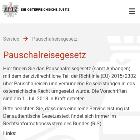
Zur
Zum
Zum
Hauptnavigation
Inhalt
Untermenü
DIE ÖSTERREICHISCHE JUSTIZ
[1]
[2]
[3]
Service
Pauschalreisegesetz
Pauschalreisegesetz
Hier finden Sie das Pauschalreisegesetz (samt Anhängen),
mit dem der zivilrechtliche Teil der Richtlinie (EU) 2015/2302
über Pauschalreisen und verbundene Reiseleistungen in das
österreichische Recht umgesetzt wurde. Die Vorschriften
sind am 1. Juli 2018 in Kraft getreten.
Bitte beachten Sie, dass dies eine reine Serviceleistung ist.
Der authentische Gesetzestext findet sich immer im
Rechtsinformationssystem des Bundes (RIS).
Links: