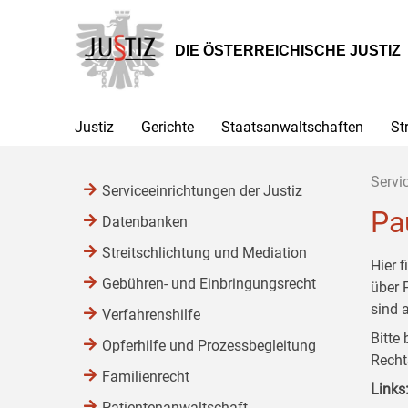
Zur
Zum
Zum
Hauptnavigation
Inhalt
Untermenü
[1]
[2]
[3]
DIE ÖSTERREICHISCHE JUSTIZ
Justiz
Gerichte
Staatsanwaltschaften
St
Servi
Serviceeinrichtungen der Justiz
Pa
Datenbanken
Streitschlichtung und Mediation
Hier 
Gebühren- und Einbringungsrecht
über 
sind a
Verfahrenshilfe
Bitte
Opferhilfe und Prozessbegleitung
Recht
Familienrecht
Links
Patientenanwaltschaft,