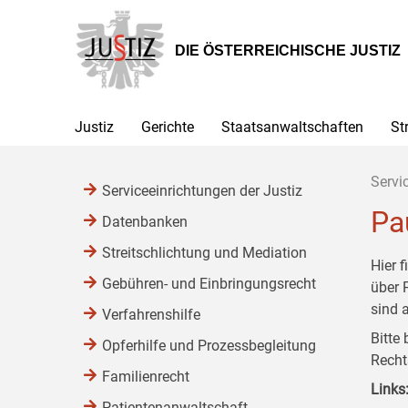
Zur
Zum
Zum
Hauptnavigation
Inhalt
Untermenü
[1]
[2]
[3]
DIE ÖSTERREICHISCHE JUSTIZ
Justiz
Gerichte
Staatsanwaltschaften
St
Servi
Serviceeinrichtungen der Justiz
Pa
Datenbanken
Streitschlichtung und Mediation
Hier 
Gebühren- und Einbringungsrecht
über 
sind a
Verfahrenshilfe
Bitte
Opferhilfe und Prozessbegleitung
Recht
Familienrecht
Links
Patientenanwaltschaft,