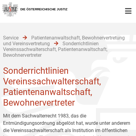
Zur
Zum
Zum
Hauptnavigation
Inhalt
Untermenü
DIE ÖSTERREICHISCHE JUSTIZ
[1]
[2]
[3]
Service
Patientenanwaltschaft, Bewohnervertretung
und Vereinsvertretung
Sonderrichtlinien
Vereinssachwalterschaft, Patientenanwaltschaft,
Bewohnervertreter
Sonderrichtlinien
Vereinssachwalterschaft,
Patientenanwaltschaft,
Bewohnervertreter
Mit dem Sachwalterrecht 1983, das die
Entmündigungsordnung abgelöst hat, wurde unter anderem
die Vereinssachwalterschaft als Institution im öffentlichen