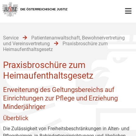
Zur
Zum
Zum
Hauptnavigation
Inhalt
Untermenü
DIE ÖSTERREICHISCHE JUSTIZ
[1]
[2]
[3]
Service
Patientenanwaltschaft, Bewohnervertretung
und Vereinsvertretung
Praxisbroschüre zum
Heimaufenthaltsgesetz
Praxisbroschüre zum
Heimaufenthaltsgesetz
Erweiterung des Geltungsbereichs auf
Einrichtungen zur Pflege und Erziehung
Minderjähriger
Überblick
Die Zulässigkeit von Freiheitsbeschränkungen in Alten- und
Pflegeheimen, in Behinderteneinrichtungen und ähnlichen