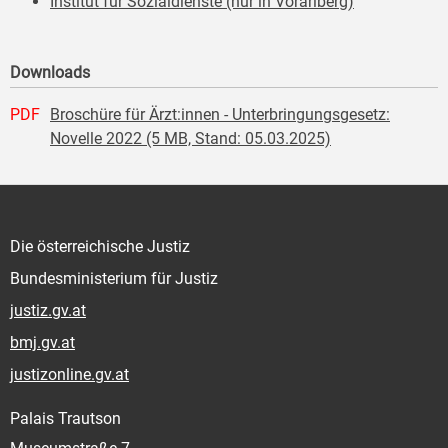
Institut für Sozialdienste (nur in Vorarlberg)
Downloads
PDF
Broschüre für Ärzt:innen - Unterbringungsgesetz:
Novelle 2022 (5 MB, Stand: 05.03.2025)
Die österreichische Justiz
Bundesministerium für Justiz
justiz.gv.at
bmj.gv.at
justizonline.gv.at
Palais Trautson