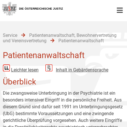
Zur
Zum
Zum
Hauptnavigation
Inhalt
Untermenü
DIE ÖSTERREICHISCHE JUSTIZ
[1]
[2]
[3]
Service
Patientenanwaltschaft, Bewohnervertretung
und Vereinsvertretung
Patientenanwaltschaft
Patientenanwaltschaft
Leichter lesen
Inhalt in Gebärdensprache
Überblick
Die zwangsweise Unterbringung in der Psychiatrie ist ein
besonders intensiver Eingriff in die persönliche Freiheit. Aus
diesem Grund sind dafür seit 1991 im Unterbringungsgesetz
(UbG) bestimmte Voraussetzungen und eine zwingende
gerichtliche Überprüfung vorgesehen. Auch weitere Eingriffe