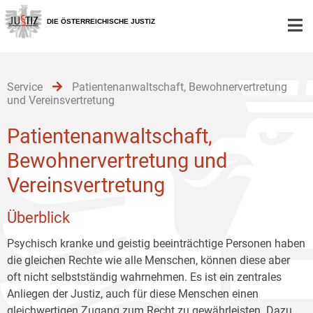
Zur
Zum
Zum
Hauptnavigation
Inhalt
Untermenü
DIE ÖSTERREICHISCHE JUSTIZ
[1]
[2]
[3]
Service
Patientenanwaltschaft, Bewohnervertretung
und Vereinsvertretung
Patientenanwaltschaft,
Bewohnervertretung und
Vereinsvertretung
Überblick
Psychisch kranke und geistig beeinträchtige Personen haben
die gleichen Rechte wie alle Menschen, können diese aber
oft nicht selbstständig wahrnehmen. Es ist ein zentrales
Anliegen der Justiz, auch für diese Menschen einen
gleichwertigen Zugang zum Recht zu gewährleisten. Dazu