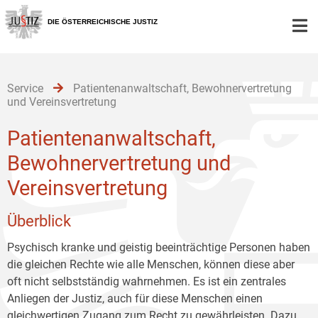
Zur
Zum
Zum
Hauptnavigation
Inhalt
Untermenü
DIE ÖSTERREICHISCHE JUSTIZ
[1]
[2]
[3]
Service
Patientenanwaltschaft, Bewohnervertretung
und Vereinsvertretung
Patientenanwaltschaft,
Bewohnervertretung und
Vereinsvertretung
Überblick
Psychisch kranke und geistig beeinträchtige Personen haben
die gleichen Rechte wie alle Menschen, können diese aber
oft nicht selbstständig wahrnehmen. Es ist ein zentrales
Anliegen der Justiz, auch für diese Menschen einen
gleichwertigen Zugang zum Recht zu gewährleisten. Dazu