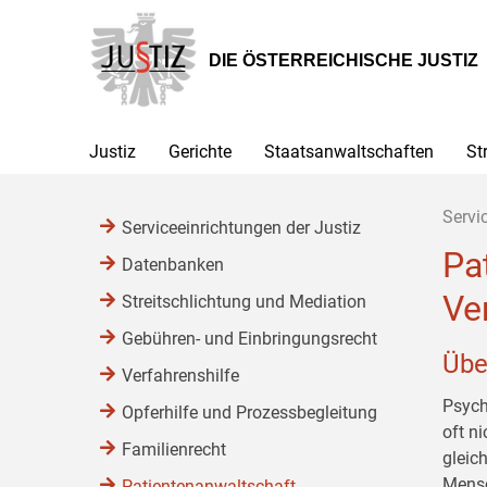
Zur
Zum
Zum
Hauptnavigation
Inhalt
Untermenü
[1]
[2]
[3]
DIE ÖSTERREICHISCHE JUSTIZ
Justiz
Gerichte
Staatsanwaltschaften
St
Servi
Serviceeinrichtungen der Justiz
Pa
Datenbanken
Ve
Streitschlichtung und Mediation
Gebühren- und Einbringungsrecht
Übe
Verfahrenshilfe
Psych
Opferhilfe und Prozessbegleitung
oft n
Familienrecht
gleic
Mensc
Patientenanwaltschaft,