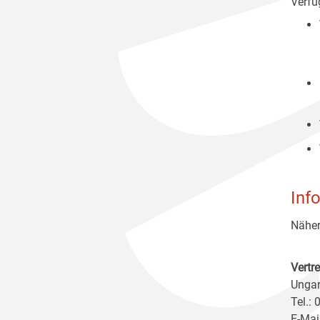
Verfüg
Inf
Näher
Vertr
Ungar
Tel.:
E-Mai