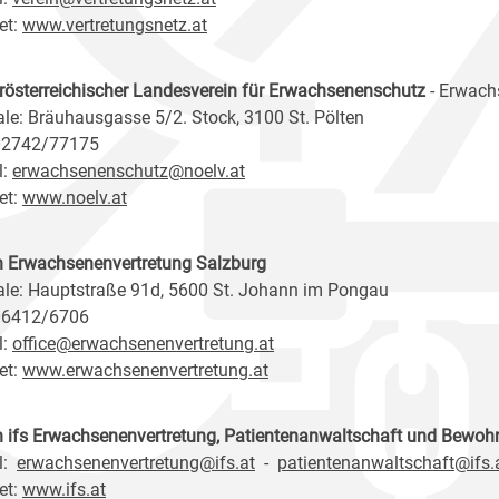
et:
www.vertretungsnetz.at
rösterreichischer Landesverein für Erwachsenenschutz
- Erwach
ale: Bräuhausgasse 5/2. Stock, 3100 St. Pölten
 02742/77175
l:
erwachsenenschutz@noelv.at
et:
www.noelv.at
n Erwachsenenvertretung Salzburg
ale: Hauptstraße 91d, 5600 St. Johann im Pongau
 06412/6706
l:
office@erwachsenenvertretung.at
et:
www.erwachsenenvertretung.at
n ifs Erwachsenenvertretung, Patientenanwaltschaft und Bewoh
l:
erwachsenenvertretung@ifs.at
-
patientenanwaltschaft@ifs.
et:
www.ifs.at