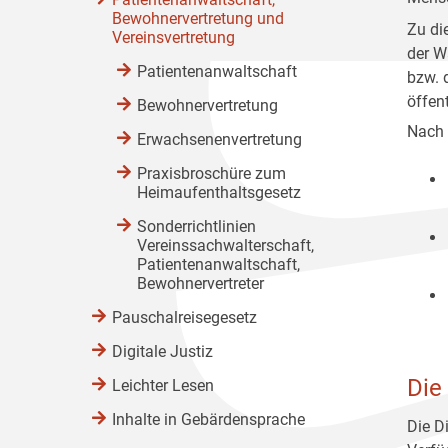
Bewohnervertretung und
Zu di
Vereinsvertretung
der W
Patientenanwaltschaft
bzw. 
öffent
Bewohnervertretung
Nach 
Erwachsenenvertretung
Praxisbroschüre zum
Heimaufenthaltsgesetz
Sonderrichtlinien
Vereinssachwalterschaft,
Patientenanwaltschaft,
Bewohnervertreter
Pauschalreisegesetz
Digitale Justiz
Die
Leichter Lesen
Inhalte in Gebärdensprache
Die D