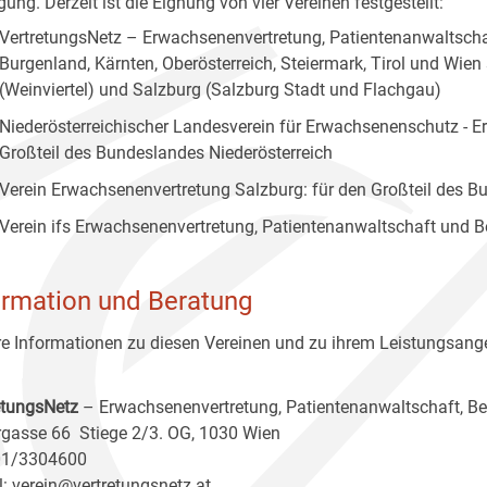
ung. Derzeit ist die Eignung von vier Vereinen festgestellt:
VertretungsNetz – Erwachsenenvertretung, Patientenanwaltscha
Burgenland, Kärnten, Oberösterreich, Steiermark, Tirol und Wien
(Weinviertel) und Salzburg (Salzburg Stadt und Flachgau)
Niederösterreichischer Landesverein für Erwachsenenschutz - E
Großteil des Bundeslandes Niederösterreich
Verein Erwachsenenvertretung Salzburg: für den Großteil des 
Verein ifs Erwachsenenvertretung, Patientenanwaltschaft und B
ormation und Beratung
e Informationen zu diesen Vereinen und zu ihrem Leistungsange
etungsNetz
– Erwachsenenvertretung, Patientenanwaltschaft, B
gasse 66 Stiege 2/3. OG, 1030 Wien
 01/3304600
l:
verein@vertretungsnetz.at