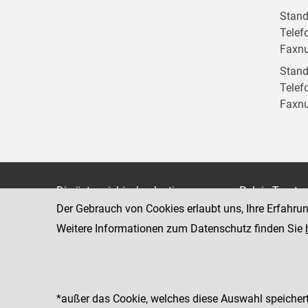
Stand
Telef
Faxn
Stand
Telef
Faxn
Die österreichische Justiz
Palais Trauts
Der Gebrauch von Cookies erlaubt uns, Ihre Erfahru
Museumstraß
Bundesministerium für Justiz
1070 Wien
Weitere Informationen zum Datenschutz finden Sie
justiz.gv.at
bmj.gv.at
justizonline.gv.at
*außer das Cookie, welches diese Auswahl speichert