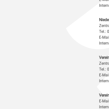
Intern
Niede
Zentr
Tel.:
E-Mai
Intern
Verei
Zentr
Tel.:
E-Mai
Intern
Verei
E-Mai
Intern