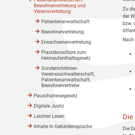
Bewohnervertretung und
Zu di
Vereinsvertretung
der W
Patientenanwaltschaft
bzw. 
öffent
Bewohnervertretung
Nach 
Erwachsenenvertretung
Praxisbroschüre zum
Heimaufenthaltsgesetz
Sonderrichtlinien
Vereinssachwalterschaft,
Patientenanwaltschaft,
Bewohnervertreter
Pauschalreisegesetz
Digitale Justiz
Die
Leichter Lesen
Inhalte in Gebärdensprache
Die D