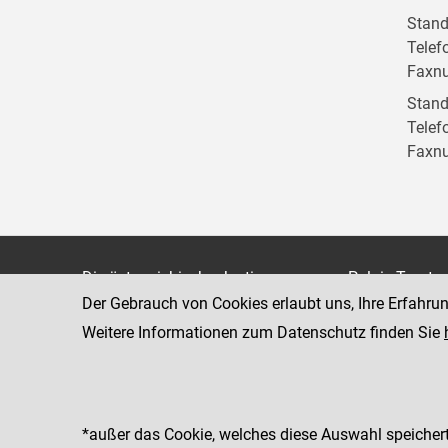
Stand
Telef
Faxn
Stand
Telef
Faxn
Die österreichische Justiz
Palais Trauts
Der Gebrauch von Cookies erlaubt uns, Ihre Erfahru
Museumstraß
Bundesministerium für Justiz
1070 Wien
Weitere Informationen zum Datenschutz finden Sie
justiz.gv.at
bmj.gv.at
justizonline.gv.at
*außer das Cookie, welches diese Auswahl speichert