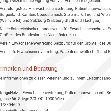
ung. Derzeit ist die Eignung von vier Vereinen festgestellt:
VertretungsNetz – Erwachsenenvertretung, Patientenanwaltscha
Burgenland, Kärnten, Oberösterreich, Steiermark, Tirol und Wien
(Weinviertel) und Salzburg (Salzburg Stadt und Flachgau)
Niederösterreichischer Landesverein für Erwachsenenschutz - E
Großteil des Bundeslandes Niederösterreich
Verein Erwachsenenvertretung Salzburg: für den Großteil des 
Verein ifs Erwachsenenvertretung, Patientenanwaltschaft und B
ormation und Beratung
e Informationen zu diesen Vereinen und zu ihrem Leistungsange
etungsNetz
– Erwachsenenvertretung, Patientenanwaltschaft, B
gasse 66 Stiege 2/3. OG, 1030 Wien
 01/3304600
l:
verein@vertretungsnetz.at