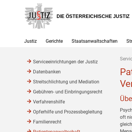
Zur
Zum
Zum
Hauptnavigation
Inhalt
Untermenü
[1]
[2]
[3]
DIE ÖSTERREICHISCHE JUSTIZ
Justiz
Gerichte
Staatsanwaltschaften
St
Servi
Serviceeinrichtungen der Justiz
Pa
Datenbanken
Ve
Streitschlichtung und Mediation
Gebühren- und Einbringungsrecht
Übe
Verfahrenshilfe
Psych
Opferhilfe und Prozessbegleitung
oft n
Familienrecht
gleic
Mensc
Patientenanwaltschaft,