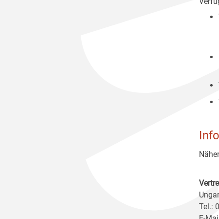
Verfüg
Inf
Näher
Vertr
Ungar
Tel.:
E-Mai