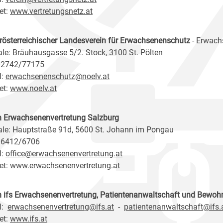
et:
www.vertretungsnetz.at
rösterreichischer Landesverein für Erwachsenenschutz
- Erwach
ale: Bräuhausgasse 5/2. Stock, 3100 St. Pölten
 02742/77175
l:
erwachsenenschutz@noelv.at
et:
www.noelv.at
n Erwachsenenvertretung Salzburg
ale: Hauptstraße 91d, 5600 St. Johann im Pongau
 06412/6706
l:
office@erwachsenenvertretung.at
et:
www.erwachsenenvertretung.at
n ifs Erwachsenenvertretung, Patientenanwaltschaft und Bewoh
l:
erwachsenenvertretung@ifs.at
-
patientenanwaltschaft@ifs.
et:
www.ifs.at