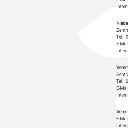
Intern
Niede
Zentr
Tel.:
E-Mai
Intern
Verei
Zentr
Tel.:
E-Mai
Intern
Verei
E-Mai
Intern