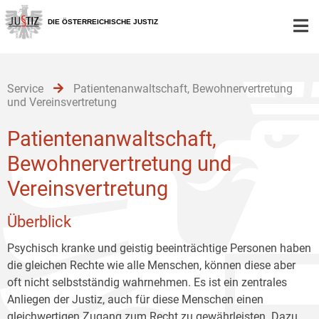
Zur
Zum
Zum
Hauptnavigation
Inhalt
Untermenü
DIE ÖSTERREICHISCHE JUSTIZ
[1]
[2]
[3]
Service
Patientenanwaltschaft, Bewohnervertretung
und Vereinsvertretung
Patientenanwaltschaft,
Bewohnervertretung und
Vereinsvertretung
Überblick
Psychisch kranke und geistig beeinträchtige Personen haben
die gleichen Rechte wie alle Menschen, können diese aber
oft nicht selbstständig wahrnehmen. Es ist ein zentrales
Anliegen der Justiz, auch für diese Menschen einen
gleichwertigen Zugang zum Recht zu gewährleisten. Dazu