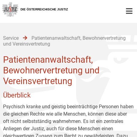
Zur
Zum
Zum
Hauptnavigation
Inhalt
Untermenü
DIE ÖSTERREICHISCHE JUSTIZ
[1]
[2]
[3]
Service
Patientenanwaltschaft, Bewohnervertretung
und Vereinsvertretung
Patientenanwaltschaft,
Bewohnervertretung und
Vereinsvertretung
Überblick
Psychisch kranke und geistig beeinträchtige Personen haben
die gleichen Rechte wie alle Menschen, können diese aber
oft nicht selbstständig wahrnehmen. Es ist ein zentrales
Anliegen der Justiz, auch für diese Menschen einen
gleichwertigen Zugang zum Recht zu gewährleisten. Dazu