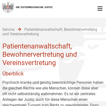
Zur
Zum
Zum
Hauptnavigation
Inhalt
Untermenü
DIE ÖSTERREICHISCHE JUSTIZ
[1]
[2]
[3]
Service
Patientenanwaltschaft, Bewohnervertretung
und Vereinsvertretung
Patientenanwaltschaft,
Bewohnervertretung und
Vereinsvertretung
Überblick
Psychisch kranke und geistig beeinträchtige Personen haben
die gleichen Rechte wie alle Menschen, können diese aber
oft nicht selbstständig wahrnehmen. Es ist ein zentrales
Anliegen der Justiz, auch für diese Menschen einen
gleichwertigen Zugang zum Recht zu gewährleisten. Dazu