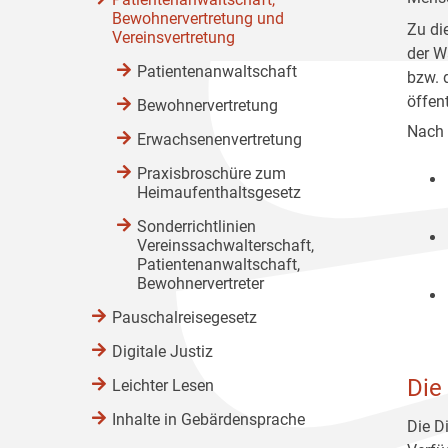
Bewohnervertretung und
Zu di
Vereinsvertretung
der W
Patientenanwaltschaft
bzw. 
öffent
Bewohnervertretung
Nach 
Erwachsenenvertretung
Praxisbroschüre zum
Heimaufenthaltsgesetz
Sonderrichtlinien
Vereinssachwalterschaft,
Patientenanwaltschaft,
Bewohnervertreter
Pauschalreisegesetz
Digitale Justiz
Die
Leichter Lesen
Inhalte in Gebärdensprache
Die D