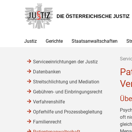
Zur
Zum
Zum
Hauptnavigation
Inhalt
Untermenü
[1]
[2]
[3]
DIE ÖSTERREICHISCHE JUSTIZ
Justiz
Gerichte
Staatsanwaltschaften
St
Servi
Serviceeinrichtungen der Justiz
Pa
Datenbanken
Ve
Streitschlichtung und Mediation
Gebühren- und Einbringungsrecht
Übe
Verfahrenshilfe
Psych
Opferhilfe und Prozessbegleitung
oft n
Familienrecht
gleic
Mensc
Patientenanwaltschaft,