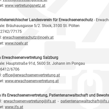
et:
www.vertretungsnetz.at
rösterreichischer Landesverein für Erwachsenenschutz
- Erwach
ale: Bräuhausgasse 5/2. Stock, 3100 St. Pölten
 02742/77175
l:
erwachsenenschutz@noelv.at
et:
www.noelv.at
n Erwachsenenvertretung Salzburg
ale: Hauptstraße 91d, 5600 St. Johann im Pongau
 06412/6706
l:
office@erwachsenenvertretung.at
et:
www.erwachsenenvertretung.at
n ifs Erwachsenenvertretung, Patientenanwaltschaft und Bewoh
l:
erwachsenenvertretung@ifs.at
-
patientenanwaltschaft@ifs.
et:
www.ifs.at