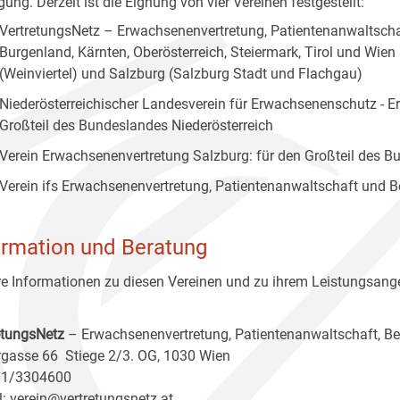
ung. Derzeit ist die Eignung von vier Vereinen festgestellt:
VertretungsNetz – Erwachsenenvertretung, Patientenanwaltscha
Burgenland, Kärnten, Oberösterreich, Steiermark, Tirol und Wien
(Weinviertel) und Salzburg (Salzburg Stadt und Flachgau)
Niederösterreichischer Landesverein für Erwachsenenschutz - E
Großteil des Bundeslandes Niederösterreich
Verein Erwachsenenvertretung Salzburg: für den Großteil des 
Verein ifs Erwachsenenvertretung, Patientenanwaltschaft und B
ormation und Beratung
e Informationen zu diesen Vereinen und zu ihrem Leistungsange
etungsNetz
– Erwachsenenvertretung, Patientenanwaltschaft, B
gasse 66 Stiege 2/3. OG, 1030 Wien
 01/3304600
l:
verein@vertretungsnetz.at