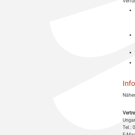
Verfüg
Inf
Näher
Vertr
Ungar
Tel.:
E-Mai