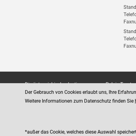
Stand
Telef
Faxn
Stand
Telef
Faxn
Die österreichische Justiz
Palais Trauts
Der Gebrauch von Cookies erlaubt uns, Ihre Erfahru
Museumstraß
Bundesministerium für Justiz
1070 Wien
Weitere Informationen zum Datenschutz finden Sie
justiz.gv.at
bmj.gv.at
justizonline.gv.at
*außer das Cookie, welches diese Auswahl speichert