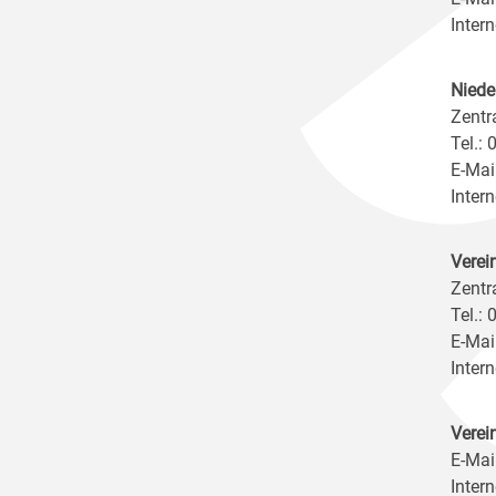
Intern
Niede
Zentr
Tel.:
E-Mai
Intern
Verei
Zentr
Tel.:
E-Mai
Intern
Verei
E-Mai
Intern