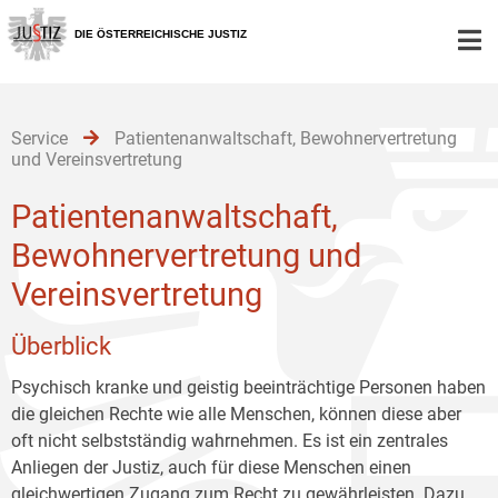
Zur
Zum
Zum
Hauptnavigation
Inhalt
Untermenü
DIE ÖSTERREICHISCHE JUSTIZ
[1]
[2]
[3]
Service
Patientenanwaltschaft, Bewohnervertretung
und Vereinsvertretung
Patientenanwaltschaft,
Bewohnervertretung und
Vereinsvertretung
Überblick
Psychisch kranke und geistig beeinträchtige Personen haben
die gleichen Rechte wie alle Menschen, können diese aber
oft nicht selbstständig wahrnehmen. Es ist ein zentrales
Anliegen der Justiz, auch für diese Menschen einen
gleichwertigen Zugang zum Recht zu gewährleisten. Dazu