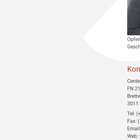
Opfer
Gesch
Kon
Cente
FN 21
Brett
3011 
Tel: 
Fax: 
Email
Web: