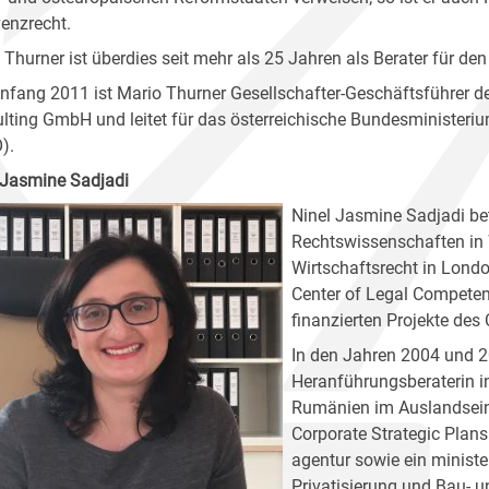
enz­recht.
 Thurner ist überdies seit mehr als 25 Jahren als Berater für de
Anfang 2011 ist Mario Thurner Gesellschafter-Geschäftsführer 
lting GmbH und leitet für das österreichische Bundesminister
).
 Jasmine Sadjadi
Ninel Jasmine Sadjadi be
Rechtswissenschaften i
Wirtschaftsrecht in Lond
Center of Legal Competen
finanzierten Projekte de
In den Jahren 2004 und 2
Heranführungsberaterin i
Rumänien im Auslandseins
Corporate Strategic Plan
agentur sowie ein ministe
Privatisierung und Bau- u