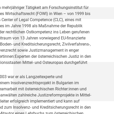
 mehrjähriger Tätigkeit am Forschungsinstitut für
hes Wirtschaftsrecht (FOWI) in Wien – von 1999 bis
 Center of Legal Competence (CLC), eines mit
tes im Jahre 1998 als Maßnahme der Republik
 der rechtlichen Ostkompetenz ins Leben gerufenen
eitraum von 13 Jahren vorwiegend EU-finanzierte
 Boden- und Kreditsicherungsrecht, Zivilverfahrens-,
lvenzrecht sowie Justizmanagement in enger
tinnen:Experten der österreichischen Justiz in den
ionsstaaten Mittel- und Osteuropas durchgeführt
003 war er als Langzeitexperte und
inem Insolvenzrechtsprojekt in Bulgarien im
eamarbeit mit österreichischen Richter:innen und
nwälten zahlreiche Justizreformprojekte in Mittel-
leiter erfolgreich implementiert und kann auf
nd zum Insolvenz- und Kreditsicherungsrecht in den
 Mitautor eines Lehrbuchs zum österreichischen