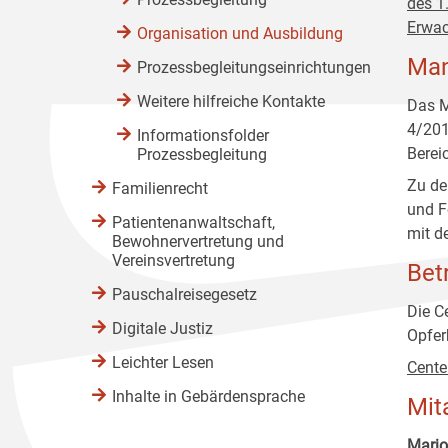
des 1
Erwac
Organisation und Ausbildung
Man
Prozessbegleitungseinrichtungen
Weitere hilfreiche Kontakte
Das M
4/201
Informationsfolder
Berei
Prozessbegleitung
Zu de
Familienrecht
und F
Patientenanwaltschaft,
mit d
Bewohnervertretung und
Vereinsvertretung
Bet
Pauschalreisegesetz
Die C
Digitale Justiz
Opfer
Leichter Lesen
Cente
Inhalte in Gebärdensprache
Mit
Mario