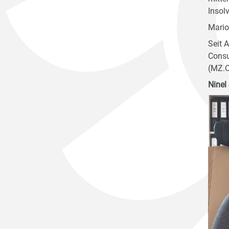
Insolv
Mario
Seit 
Consu
(MZ.O
Ninel