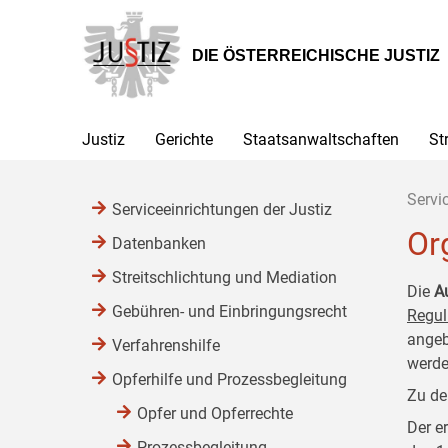
Zur
Zum
Zum
Hauptnavigation
Inhalt
Untermenü
[1]
[2]
[3]
DIE ÖSTERREICHISCHE JUSTIZ
Justiz
Gerichte
Staatsanwaltschaften
St
Servi
Serviceeinrichtungen der Justiz
Or
Datenbanken
Streitschlichtung und Mediation
Die
A
Gebühren- und Einbringungsrecht
Regul
angeb
Verfahrenshilfe
werde
Opferhilfe und Prozessbegleitung
Zu de
Opfer und Opferrechte
Der e
Prozessbegleitung