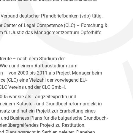
n Verband deutscher Pfandbriefbanken (vdp) tätig.
der Center of Legal Competence (CLC) – Forschung &
ium für Justiz das Managementzentrum Opferhilfe
treute – nach dem Studium der
n Wien und einem Aufbaustudium zum
on – von 2000 bis 2011 als Project Manager beim
ce (CLC) eine Vielzahl der vorwiegend EU-
s CLC Vereins und der CLC GmbH.
005 war sie als Langzeitexpertin und
n einem Kataster- und Grundbuchreformprojekt in
atz und hat ein Projekt zur Erarbeitung eines
s und Business Plans für die bulgarische Grundbuch­
rienübergreifendes Projekt zu Restitution,
nd Planungsrecht in Serbien geleitet. Daneben