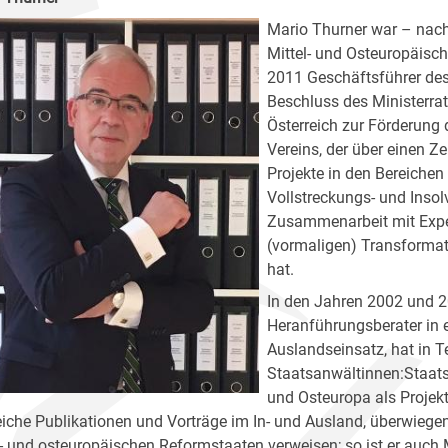
Mario Thurner war – nach
Mittel- und Osteuropäisc
2011 Geschäftsführer des
Beschluss des Ministerra
Österreich zur Förderung
Vereins, der über einen Z
Projekte in den Bereichen
Vollstreckungs- und Inso
Zusammenarbeit mit Exper
(vormaligen) Transformat
hat.
In den Jahren 2002 und 2
Heranführungsberater in e
Auslandseinsatz, hat in T
Staatsanwältinnen:Staatsa
und Osteuropa als Projekt
eiche Publikationen und Vorträge im In- und Ausland, überwiege
l- und osteuropäischen Reformstaaten verweisen; so ist er auch