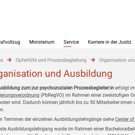
rafvollzug
Ministerium
Service
Karriere in der Justiz
ce
Opferhilfe und Prozessbegleitung
Organisation un
ganisation und Ausbildung
usbildung zum:zur psychozozialen Prozessbegleiter:in
erfolgt i
ierungsverordnung
(PbRegVO) im Rahmen einer zweistufigen Gru
oten wird. Dadurch können jährlich bis zu 50 Mitarbeiter:innen
n.
n Terminen der einzelnen Ausbildungslehrgänge siehe
Center o
rste Ausbildungslehrgang wurde im Rahmen einer Bachelorarbei