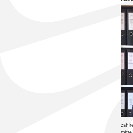
zahlr
mitte