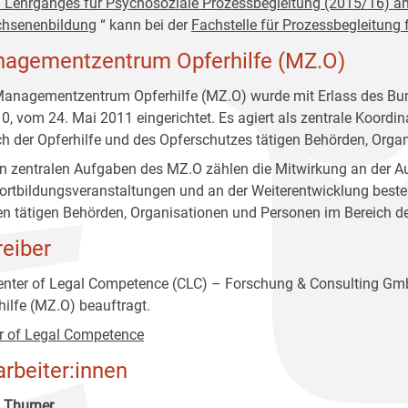
. Lehrganges für Psychosoziale Prozessbegleitung (2015/16) an
hsenenbildung
“ kann bei der
Fachstelle für Prozessbegleitung 
agementzentrum Opferhilfe (MZ.O)
anagementzentrum Opferhilfe (MZ.O) wurde mit Erlass des Bun
0, vom 24. Mai 2011 eingerichtet. Es agiert als zentrale Koordi
ch der Opferhilfe und des Opferschutzes tätigen Behörden, Orga
n zentralen Aufgaben des MZ.O zählen die Mitwirkung an der 
ortbildungsveranstaltungen und an der Weiterentwicklung best
en tätigen Behörden, Organisationen und Personen im Bereich de
reiber
enter of Legal Competence (CLC) – Forschung & Consulting G
hilfe (MZ.O) beauftragt.
r of Legal Competence
arbeiter:innen
 Thurner