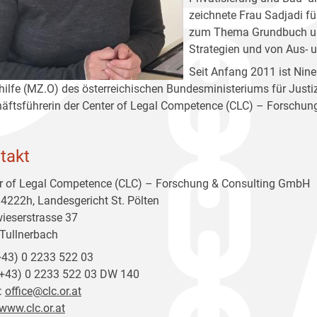
zeichnete Frau Sadjadi fü
zum Thema Grundbuch und
Strategien und von Aus-
Seit Anfang 2011 ist Ni
hilfe (MZ.O) des österreichischen Bundesministeriums für Justiz 
äftsführerin der Center of Legal Competence (CLC) – Forschu
takt
r of Legal Competence (CLC) – Forschung & Consulting GmbH
4222h, Landesgericht St. Pölten
wieserstrasse 37
Tullnerbach
(+43) 0 2233 522 03
(+43) 0 2233 522 03 DW 140
:
office@clc.or.at
www.clc.or.at