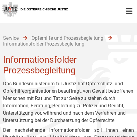
Zur
Zum
Zum
Hauptnavigation
Inhalt
Untermenü
DIE ÖSTERREICHISCHE JUSTIZ
[1]
[2]
[3]
Service
Opferhilfe und Prozessbegleitung
Informationsfolder Prozessbegleitung
Informationsfolder
Prozessbegleitung
Das Bundesministerium für Justiz hat Opferschutz- und
Opferhilfeorganisationen beauftragt, von Gewalt betroffenen
Menschen mit Rat und Tat zur Seite zu stehen durch
Information, Beratung, Begleitung zu Polizei und Gericht,
Unterstützung vor, während und nach dem Verfahren und
Unterstützung bei der Durchsetzung der Opferrechte.
Der nachstehende Informationsfolder soll Ihnen einen