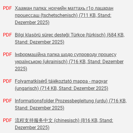
PDF
Хааман папка: нохчийн маттахь г1о лацаран
процессаш (tschetschenisch) (711 KB, Stand:
Dezember 2025)
PDF
Bilgi klasörü süreç desteği Türkçe (türkisch) (684 KB,
Stand: Dezember 2025)
PDF
Інформаційна папка щодо супроводу процесу
українською (ukrainisch) (716 KB, Stand: Dezember
2025)
PDF
Folyamatkísérő tájékoztató mappa - magyar
(ungarisch) (714 KB, Stand: Dezember 2025)
PDF
Informationsfolder Prozessbegleitung (urdu) (716 KB,
Stand: Dezember 2025)
PDF
流程支持服务中文 (chinesisch) (816 KB, Stand:
Dezember 2025)