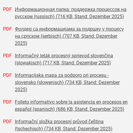
PDF
Информационная папка: поддержка процессов на
русском (russisch) (716 KB, Stand: Dezember 2025)
PDF
Фолдер са информацијама за подршку у процесу
на српском (serbisch) (707 KB, Stand: Dezember
2025)
PDF
Informačný leták procesný sprievod slovenčina
(slowakisch) (717 KB, Stand: Dezember 2025)
PDF
Informacijska mapa za podporo pri procesu -
slovensko (slowenisch) (734 KB, Stand: Dezember
2025)
PDF
Folleto informativo sobre la asistencia en procesos en
español (spanisch) (686 KB, Stand: Dezember 2025)
PDF
Informační složka procesní průvod čeština
(tschechisch) (734 KB, Stand: Dezember 2025)