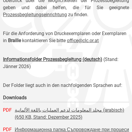
Überblick über die Möglichkeiten der Prozessbegleitung
geben und dabei helfen, die für Sie geeignete
Prozessbegleitungseinrichtung
zu finden.
Für die Anforderung von Druckexemplaren oder Exemplaren
in
Braille
kontaktieren Sie bitte
office@clc.or.at
Informationsfolder Prozessbegleitung (deutsch)
(Stand:
Jänner 2026)
Der Folder liegt auch in den nachfolgenden Sprachen auf:
Downloads
PDF
مجلد المعلومات لدعم العمليات باللغة الألمانية (arabisch)
(650 KB, Stand: Dezember 2025)
PDF
Информационна папка Съпровождане при процеси