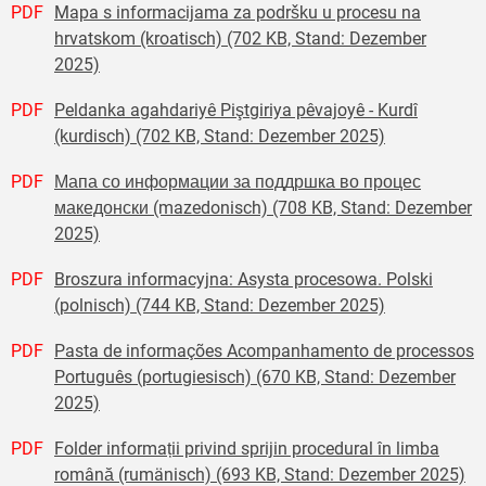
PDF
Mapa s informacijama za podršku u procesu na
hrvatskom (kroatisch) (702 KB, Stand: Dezember
2025)
PDF
Peldanka agahdariyê Piştgiriya pêvajoyê - Kurdî
(kurdisch) (702 KB, Stand: Dezember 2025)
PDF
Мапа со информации за поддршка во процес
македонски (mazedonisch) (708 KB, Stand: Dezember
2025)
PDF
Broszura informacyjna: Asysta procesowa. Polski
(polnisch) (744 KB, Stand: Dezember 2025)
PDF
Pasta de informações Acompanhamento de processos
Português (portugiesisch) (670 KB, Stand: Dezember
2025)
PDF
Folder informații privind sprijin procedural în limba
română (rumänisch) (693 KB, Stand: Dezember 2025)