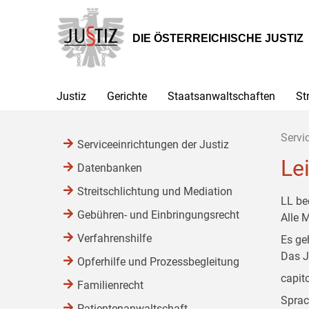
Zur
Zum
Zum
Hauptnavigation
Inhalt
Untermenü
[1]
[2]
[3]
DIE ÖSTERREICHISCHE JUSTIZ
Justiz
Gerichte
Staatsanwaltschaften
St
Servi
Serviceeinrichtungen der Justiz
Le
Datenbanken
Streitschlichtung und Mediation
LL be
Gebühren- und Einbringungsrecht
Alle 
Verfahrenshilfe
Es ge
Das J
Opferhilfe und Prozessbegleitung
capit
Familienrecht
Sprac
Patientenanwaltschaft,