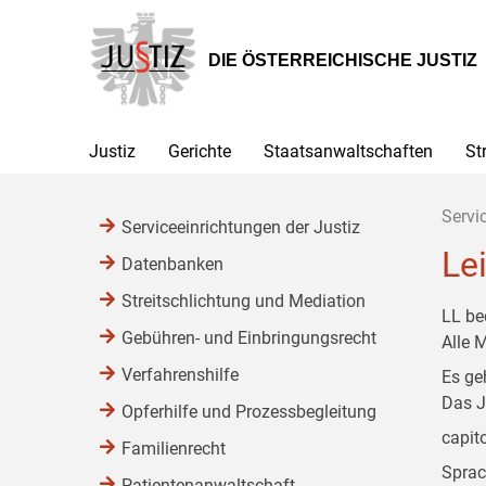
Zur
Zum
Zum
Hauptnavigation
Inhalt
Untermenü
[1]
[2]
[3]
DIE ÖSTERREICHISCHE JUSTIZ
Justiz
Gerichte
Staatsanwaltschaften
St
Servi
Serviceeinrichtungen der Justiz
Le
Datenbanken
Streitschlichtung und Mediation
LL be
Gebühren- und Einbringungsrecht
Alle 
Verfahrenshilfe
Es ge
Das J
Opferhilfe und Prozessbegleitung
capit
Familienrecht
Sprac
Patientenanwaltschaft,