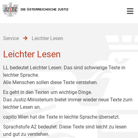
Zur
Zum
Zum
Hauptnavigation
Inhalt
Untermenü
DIE ÖSTERREICHISCHE JUSTIZ
[1]
[2]
[3]
Service
Leichter Lesen
Leichter Lesen
LL bedeutet Leichter Lesen: Das sind schwierige Texte in
leichter Sprache.
Alle Menschen sollen diese Texte verstehen.
Es geht in den Texten um wichtige Dinge.
Das Justiz-Ministerium bietet immer wieder neue Texte zum
leichter Lesen an.
capito Wien hat die Texte in leichte Sprache übersetzt.
Sprachstufe A2 bedeutet: Diese Texte sind leicht zu lesen
und gut zu verstehen.