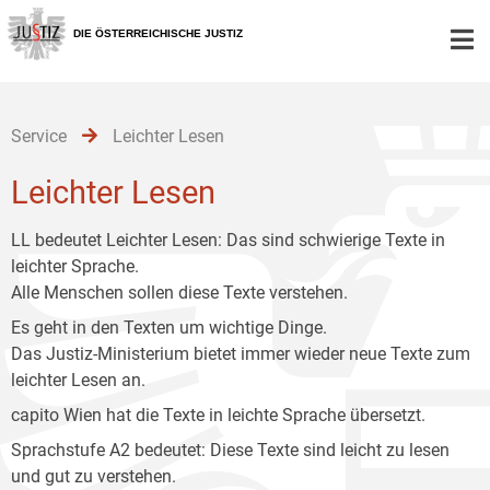
Zur
Zum
Zum
Hauptnavigation
Inhalt
Untermenü
DIE ÖSTERREICHISCHE JUSTIZ
[1]
[2]
[3]
Service
Leichter Lesen
Leichter Lesen
LL bedeutet Leichter Lesen: Das sind schwierige Texte in
leichter Sprache.
Alle Menschen sollen diese Texte verstehen.
Es geht in den Texten um wichtige Dinge.
Das Justiz-Ministerium bietet immer wieder neue Texte zum
leichter Lesen an.
capito Wien hat die Texte in leichte Sprache übersetzt.
Sprachstufe A2 bedeutet: Diese Texte sind leicht zu lesen
und gut zu verstehen.