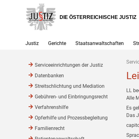
Zur
Zum
Zum
Hauptnavigation
Inhalt
Untermenü
[1]
[2]
[3]
DIE ÖSTERREICHISCHE JUSTIZ
Justiz
Gerichte
Staatsanwaltschaften
St
Servi
Serviceeinrichtungen der Justiz
Le
Datenbanken
Streitschlichtung und Mediation
LL be
Gebühren- und Einbringungsrecht
Alle 
Verfahrenshilfe
Es ge
Das J
Opferhilfe und Prozessbegleitung
capit
Familienrecht
Sprac
Patientenanwaltschaft,