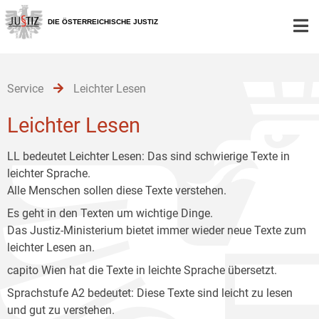
Zur
Zum
Zum
Hauptnavigation
Inhalt
Untermenü
DIE ÖSTERREICHISCHE JUSTIZ
[1]
[2]
[3]
Service
Leichter Lesen
Leichter Lesen
LL bedeutet Leichter Lesen: Das sind schwierige Texte in
leichter Sprache.
Alle Menschen sollen diese Texte verstehen.
Es geht in den Texten um wichtige Dinge.
Das Justiz-Ministerium bietet immer wieder neue Texte zum
leichter Lesen an.
capito Wien hat die Texte in leichte Sprache übersetzt.
Sprachstufe A2 bedeutet: Diese Texte sind leicht zu lesen
und gut zu verstehen.