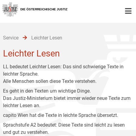
Zur
Zum
Zum
Hauptnavigation
Inhalt
Untermenü
DIE ÖSTERREICHISCHE JUSTIZ
[1]
[2]
[3]
Service
Leichter Lesen
Leichter Lesen
LL bedeutet Leichter Lesen: Das sind schwierige Texte in
leichter Sprache.
Alle Menschen sollen diese Texte verstehen.
Es geht in den Texten um wichtige Dinge.
Das Justiz-Ministerium bietet immer wieder neue Texte zum
leichter Lesen an.
capito Wien hat die Texte in leichte Sprache übersetzt.
Sprachstufe A2 bedeutet: Diese Texte sind leicht zu lesen
und gut zu verstehen.