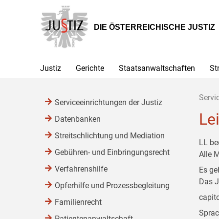
Zur
Zum
Zum
Hauptnavigation
Inhalt
Untermenü
[1]
[2]
[3]
DIE ÖSTERREICHISCHE JUSTIZ
Justiz
Gerichte
Staatsanwaltschaften
St
Servi
Serviceeinrichtungen der Justiz
Le
Datenbanken
Streitschlichtung und Mediation
LL be
Gebühren- und Einbringungsrecht
Alle 
Verfahrenshilfe
Es ge
Das J
Opferhilfe und Prozessbegleitung
capit
Familienrecht
Sprac
Patientenanwaltschaft,