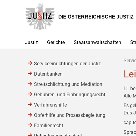
Zur
Zum
Zum
Hauptnavigation
Inhalt
Untermenü
[1]
[2]
[3]
DIE ÖSTERREICHISCHE JUSTIZ
Justiz
Gerichte
Staatsanwaltschaften
St
Servi
Serviceeinrichtungen der Justiz
Le
Datenbanken
Streitschlichtung und Mediation
LL be
Gebühren- und Einbringungsrecht
Alle 
Verfahrenshilfe
Es ge
Das J
Opferhilfe und Prozessbegleitung
capit
Familienrecht
Sprac
Patientenanwaltschaft,