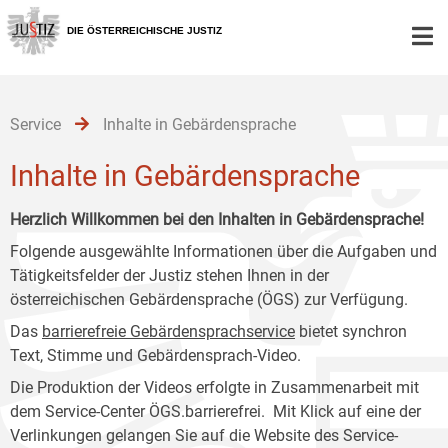
Zur
Zum
Zum
Hauptnavigation
Inhalt
Untermenü
DIE ÖSTERREICHISCHE JUSTIZ
[1]
[2]
[3]
Service
Inhalte in Gebärdensprache
Inhalte in Gebärdensprache
Herzlich Willkommen bei den Inhalten in Gebärdensprache!
Folgende ausgewählte Informationen über die Aufgaben und
Tätigkeitsfelder der Justiz stehen Ihnen in der
österreichischen Gebärdensprache (ÖGS) zur Verfügung.
Das
barrierefreie Gebärdensprachservice
bietet synchron
Text, Stimme und Gebärdensprach-Video.
Die Produktion der Videos erfolgte in Zusammenarbeit mit
dem Service-Center ÖGS.barrierefrei. Mit Klick auf eine der
Verlinkungen gelangen Sie auf die Website des Service-