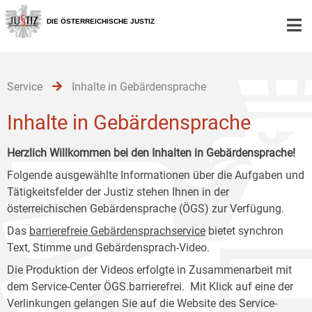
Zur
Zum
Zum
Hauptnavigation
Inhalt
Untermenü
DIE ÖSTERREICHISCHE JUSTIZ
[1]
[2]
[3]
Service
Inhalte in Gebärdensprache
Inhalte in Gebärdensprache
Herzlich Willkommen bei den Inhalten in Gebärdensprache!
Folgende ausgewählte Informationen über die Aufgaben und
Tätigkeitsfelder der Justiz stehen Ihnen in der
österreichischen Gebärdensprache (ÖGS) zur Verfügung.
Das
barrierefreie Gebärdensprachservice
bietet synchron
Text, Stimme und Gebärdensprach-Video.
Die Produktion der Videos erfolgte in Zusammenarbeit mit
dem Service-Center ÖGS.barrierefrei. Mit Klick auf eine der
Verlinkungen gelangen Sie auf die Website des Service-