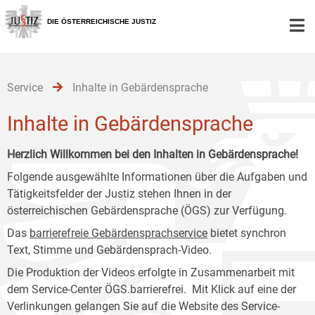
Zur
Zum
Zum
Hauptnavigation
Inhalt
Untermenü
DIE ÖSTERREICHISCHE JUSTIZ
[1]
[2]
[3]
Service
Inhalte in Gebärdensprache
Inhalte in Gebärdensprache
Herzlich Willkommen bei den Inhalten in Gebärdensprache!
Folgende ausgewählte Informationen über die Aufgaben und
Tätigkeitsfelder der Justiz stehen Ihnen in der
österreichischen Gebärdensprache (ÖGS) zur Verfügung.
Das
barrierefreie Gebärdensprachservice
bietet synchron
Text, Stimme und Gebärdensprach-Video.
Die Produktion der Videos erfolgte in Zusammenarbeit mit
dem Service-Center ÖGS.barrierefrei. Mit Klick auf eine der
Verlinkungen gelangen Sie auf die Website des Service-