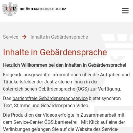
Zur
Zum
Zum
Hauptnavigation
Inhalt
Untermenü
DIE ÖSTERREICHISCHE JUSTIZ
[1]
[2]
[3]
Service
Inhalte in Gebärdensprache
Inhalte in Gebärdensprache
Herzlich Willkommen bei den Inhalten in Gebärdensprache!
Folgende ausgewählte Informationen über die Aufgaben und
Tätigkeitsfelder der Justiz stehen Ihnen in der
österreichischen Gebärdensprache (ÖGS) zur Verfügung.
Das
barrierefreie Gebärdensprachservice
bietet synchron
Text, Stimme und Gebärdensprach-Video.
Die Produktion der Videos erfolgte in Zusammenarbeit mit
dem Service-Center ÖGS.barrierefrei. Mit Klick auf eine der
Verlinkungen gelangen Sie auf die Website des Service-