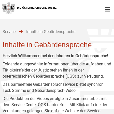
Zur
Zum
Zum
Hauptnavigation
Inhalt
Untermenü
DIE ÖSTERREICHISCHE JUSTIZ
[1]
[2]
[3]
Service
Inhalte in Gebärdensprache
Inhalte in Gebärdensprache
Herzlich Willkommen bei den Inhalten in Gebärdensprache!
Folgende ausgewählte Informationen über die Aufgaben und
Tätigkeitsfelder der Justiz stehen Ihnen in der
österreichischen Gebärdensprache (ÖGS) zur Verfügung.
Das
barrierefreie Gebärdensprachservice
bietet synchron
Text, Stimme und Gebärdensprach-Video.
Die Produktion der Videos erfolgte in Zusammenarbeit mit
dem Service-Center ÖGS.barrierefrei. Mit Klick auf eine der
Verlinkungen gelangen Sie auf die Website des Service-