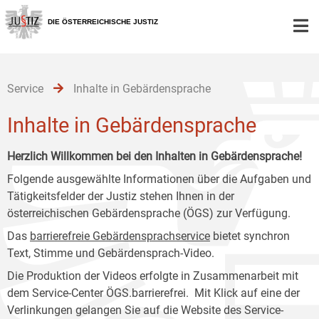
Zur
Zum
Zum
Hauptnavigation
Inhalt
Untermenü
DIE ÖSTERREICHISCHE JUSTIZ
[1]
[2]
[3]
Service
Inhalte in Gebärdensprache
Inhalte in Gebärdensprache
Herzlich Willkommen bei den Inhalten in Gebärdensprache!
Folgende ausgewählte Informationen über die Aufgaben und
Tätigkeitsfelder der Justiz stehen Ihnen in der
österreichischen Gebärdensprache (ÖGS) zur Verfügung.
Das
barrierefreie Gebärdensprachservice
bietet synchron
Text, Stimme und Gebärdensprach-Video.
Die Produktion der Videos erfolgte in Zusammenarbeit mit
dem Service-Center ÖGS.barrierefrei. Mit Klick auf eine der
Verlinkungen gelangen Sie auf die Website des Service-