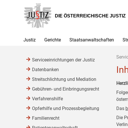
Zur
Zum
Zum
Hauptnavigation
Inhalt
Untermenü
[1]
[2]
[3]
DIE ÖSTERREICHISCHE JUSTIZ
Justiz
Gerichte
Staatsanwaltschaften
St
Servi
Serviceeinrichtungen der Justiz
In
Datenbanken
Streitschlichtung und Mediation
Herzl
Gebühren- und Einbringungsrecht
Folge
Verfahrenshilfe
öster
Opferhilfe und Prozessbegleitung
Das
b
Die P
Familienrecht
Verli
Patientenanwaltschaft,