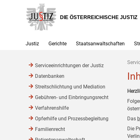
Zur
Zum
Zum
Hauptnavigation
Inhalt
Untermenü
[1]
[2]
[3]
DIE ÖSTERREICHISCHE JUSTIZ
Justiz
Gerichte
Staatsanwaltschaften
St
Servi
Serviceeinrichtungen der Justiz
In
Datenbanken
Streitschlichtung und Mediation
Herzl
Gebühren- und Einbringungsrecht
Folge
Verfahrenshilfe
öster
Opferhilfe und Prozessbegleitung
Das
b
Die P
Familienrecht
Verli
Patientenanwaltschaft,