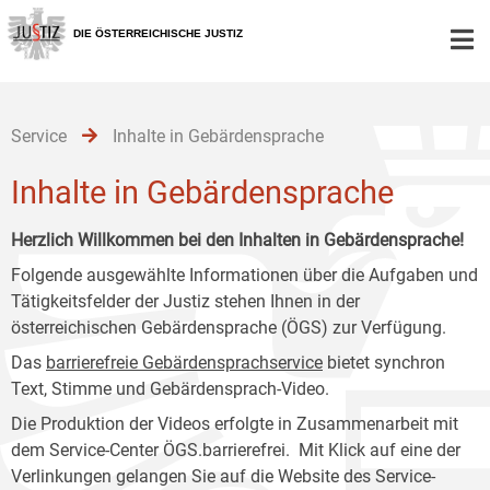
Zur
Zum
Zum
Hauptnavigation
Inhalt
Untermenü
DIE ÖSTERREICHISCHE JUSTIZ
[1]
[2]
[3]
Service
Inhalte in Gebärdensprache
Inhalte in Gebärdensprache
Herzlich Willkommen bei den Inhalten in Gebärdensprache!
Folgende ausgewählte Informationen über die Aufgaben und
Tätigkeitsfelder der Justiz stehen Ihnen in der
österreichischen Gebärdensprache (ÖGS) zur Verfügung.
Das
barrierefreie Gebärdensprachservice
bietet synchron
Text, Stimme und Gebärdensprach-Video.
Die Produktion der Videos erfolgte in Zusammenarbeit mit
dem Service-Center ÖGS.barrierefrei. Mit Klick auf eine der
Verlinkungen gelangen Sie auf die Website des Service-