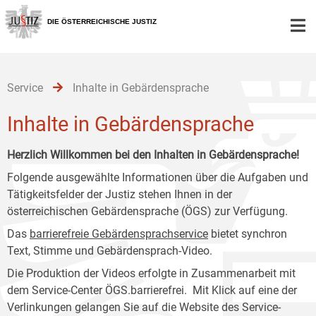
Zur
Zum
Zum
Hauptnavigation
Inhalt
Untermenü
DIE ÖSTERREICHISCHE JUSTIZ
[1]
[2]
[3]
Service
Inhalte in Gebärdensprache
Inhalte in Gebärdensprache
Herzlich Willkommen bei den Inhalten in Gebärdensprache!
Folgende ausgewählte Informationen über die Aufgaben und
Tätigkeitsfelder der Justiz stehen Ihnen in der
österreichischen Gebärdensprache (ÖGS) zur Verfügung.
Das
barrierefreie Gebärdensprachservice
bietet synchron
Text, Stimme und Gebärdensprach-Video.
Die Produktion der Videos erfolgte in Zusammenarbeit mit
dem Service-Center ÖGS.barrierefrei. Mit Klick auf eine der
Verlinkungen gelangen Sie auf die Website des Service-