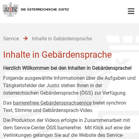
Zur
Zum
Zum
Hauptnavigation
Inhalt
Untermenü
DIE ÖSTERREICHISCHE JUSTIZ
[1]
[2]
[3]
Service
Inhalte in Gebärdensprache
Inhalte in Gebärdensprache
Herzlich Willkommen bei den Inhalten in Gebärdensprache!
Folgende ausgewählte Informationen über die Aufgaben und
Tätigkeitsfelder der Justiz stehen Ihnen in der
österreichischen Gebärdensprache (ÖGS) zur Verfügung.
Das
barrierefreie Gebärdensprachservice
bietet synchron
Text, Stimme und Gebärdensprach-Video.
Die Produktion der Videos erfolgte in Zusammenarbeit mit
dem Service-Center ÖGS.barrierefrei. Mit Klick auf eine der
Verlinkungen gelangen Sie auf die Website des Service-