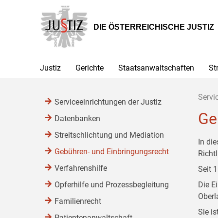
Zur
Zum
Zum
Hauptnavigation
Inhalt
Untermenü
[1]
[2]
[3]
DIE ÖSTERREICHISCHE JUSTIZ
Justiz
Gerichte
Staatsanwaltschaften
St
Servi
Serviceeinrichtungen der Justiz
Ge
Datenbanken
Streitschlichtung und Mediation
In di
Gebühren- und Einbringungsrecht
Richtl
Verfahrenshilfe
Seit 
Opferhilfe und Prozessbegleitung
Die E
Oberl
Familienrecht
Sie i
Patientenanwaltschaft,