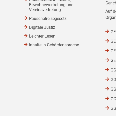
Geric
Bewohnervertretung und
Vereinsvertretung
Auf d
Organ
Pauschalreisegesetz
Digitale Justiz
GEG
Leichter Lesen
GEG
Inhalte in Gebärdensprache
GEG
GEG
GG
GG
GG
GG
GG