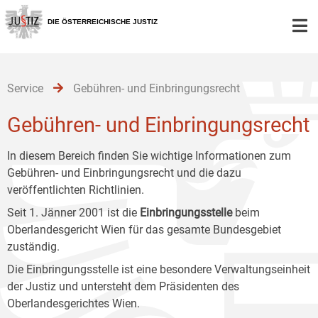
Zur
Zum
Zum
Hauptnavigation
Inhalt
Untermenü
DIE ÖSTERREICHISCHE JUSTIZ
[1]
[2]
[3]
Service
Gebühren- und Einbringungsrecht
Gebühren- und Einbringungsrecht
In diesem Bereich finden Sie wichtige Informationen zum
Gebühren- und Einbringungsrecht und die dazu
veröffentlichten Richtlinien.
Seit 1. Jänner 2001 ist die
Einbringungsstelle
beim
Oberlandesgericht Wien für das gesamte Bundesgebiet
zuständig.
Die Einbringungsstelle ist eine besondere Verwaltungseinheit
der Justiz und untersteht dem Präsidenten des
Oberlandesgerichtes Wien.