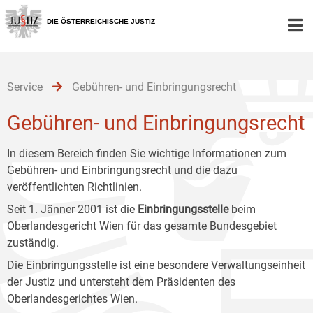
Zur
Zum
Zum
Hauptnavigation
Inhalt
Untermenü
DIE ÖSTERREICHISCHE JUSTIZ
[1]
[2]
[3]
Service
Gebühren- und Einbringungsrecht
Gebühren- und Einbringungsrecht
In diesem Bereich finden Sie wichtige Informationen zum
Gebühren- und Einbringungsrecht und die dazu
veröffentlichten Richtlinien.
Seit 1. Jänner 2001 ist die
Einbringungsstelle
beim
Oberlandesgericht Wien für das gesamte Bundesgebiet
zuständig.
Die Einbringungsstelle ist eine besondere Verwaltungseinheit
der Justiz und untersteht dem Präsidenten des
Oberlandesgerichtes Wien.